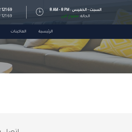
8 AM - 8 PM : السبت - الخميس
2 121 69
الحالة:
مفتوح الان
2 121 69
الرئيسية
الماكينات