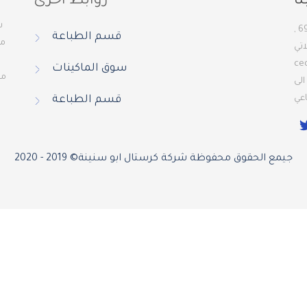
ا
روابط اخرى
ش
يمكنك الاتصال بنا على رقم الهاتف التالي + (972) 22 121 69 ,
قسم الطباعة
من
اتي
ce
سوق الماكينات
من
الى
عي
قسم الطباعة
جيمع الحقوق محفوظة شركة كرستال ابو سنينة© 2019 - 2020